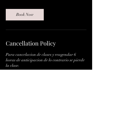
Book Now
Cancellation Policy
Para cancelacion de clases y reagendar 6
horas de anticipacion de lo contrario se pierde
la clase.
Contact Details
Plaza Gran Reserva, Calzada Presidente
Venustiano Carranza entre Calzada CETYS y
Ave. Corregidora Sur, Residencial Veredas del
Sol, Mexicali, Baja California, Mexico
lorena_sing@yahoo.com