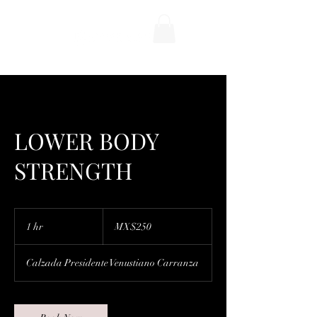
LOWER BODY
STRENGTH
250
Mexican
1 hr
1
MX$250
pesos
h
Calzada Presidente Venustiano Carranza