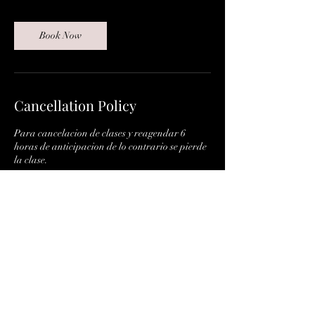
Book Now
Cancellation Policy
Para cancelacion de clases y reagendar 6
horas de anticipacion de lo contrario se pierde
la clase.
Contact Details
Plaza Gran Reserva, Calzada Presidente
Venustiano Carranza entre Calzada CETYS y
Ave. Corregidora Sur, Residencial Veredas del
Sol, Mexicali, Baja California, Mexico
lorena_sing@yahoo.com