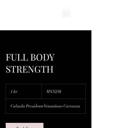
FULL BODY
STRENGTH
250
Mexican
1 hr
1
MX$250
pesos
h
Calzada Presidente Venustiano Carranza