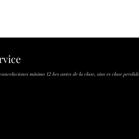
Inicio
Que es Revolve Studio ?
Reservar Clases
rvice
cancelaciones mínimo 12 hrs antes de la clase, sino es clase perdid